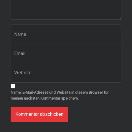
e
n
t
a
r
N
a
m
e
E
*
-
M
a
W
i
e
l
b
-
s
A
i
Name, E-Mail-Adresse und Website in diesem Browser für
d
t
meinen nächsten Kommentar speichern.
r
e
e
s
s
e
*